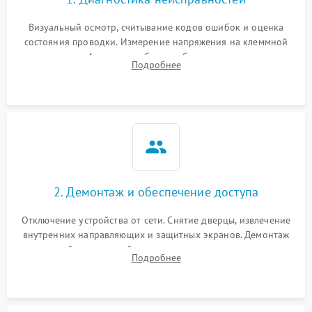
Визуальный осмотр, считывание кодов ошибок и оценка
состояния проводки. Измерение напряжения на клеммной
колодке. Анализ жалоб на проблемы с нагревом,
Подробнее
конвекцией, панелью управления или блокировкой дверцы.
2. Демонтаж и обеспечение доступа
Отключение устройства от сети. Снятие дверцы, извлечение
внутренних направляющих и защитных экранов. Демонтаж
задней или верхней панели для прямого доступа к
Подробнее
нагревательным элементам, плате и вентиляторам.