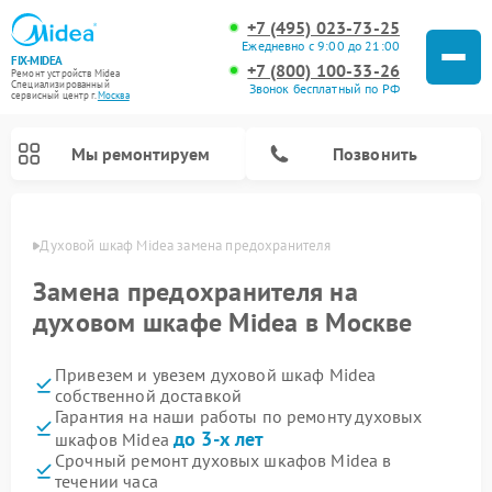
+7 (495) 023-73-25
Ежедневно с 9:00 до 21:00
FIX-MIDEA
+7 (800) 100-33-26
Ремонт устройств Midea
Специализированный
Звонок бесплатный по РФ
cервисный центр г.
Москва
Мы ремонтируем
Позвонить
оскве
Духовой шкаф Midea замена предохранителя
Замена предохранителя на
духовом шкафе Midea в Москве
Привезем и увезем духовой шкаф Midea
собственной доставкой
Гарантия на наши работы по ремонту духовых
до 3-х лет
шкафов Midea
Ремонт вертикальных пылесосов Midea
Ремонт варочных панелей Midea
Ремонт увлажнителей воздуха Midea
Ремонт морозильных камер Midea
Ремонт посудомоечных машин Midea
Ремонт очистителей воздуха Midea
Ремонт водонагревателей Midea
Ремонт роботов-пылесосов Midea
Ремонт стиральных машин Midea
Ремонт микроволновых печей Midea
Ремонт сушильных машин Midea
Срочный ремонт духовых шкафов Midea в
течении часа