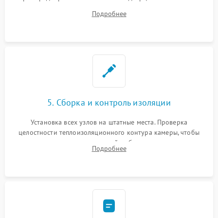
ремонт электронного модуля управления, замена
Подробнее
выгоревших реле, восстановление контактов и замена
уплотнителя.
5. Сборка и контроль изоляции
Установка всех узлов на штатные места. Проверка
целостности теплоизоляционного контура камеры, чтобы
исключить перегрев кухонной мебели и потерю тепла.
Подробнее
Надежная фиксация клемм и сборка корпуса шкафа.