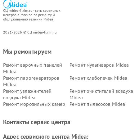
СЦ midea-fixim.ru - сеть сервисных
центров в Москве по ремонту и
обслуживанию техники Midea
2021-2026 © СЦ midea-fixim.ru
Мы ремонтируем
Ремонт варочных панелей
Ремонт мультиварок Midea
Midea
Ремонт парогенераторов
Ремонт хлебопечек Midea
Midea
Ремонт увлажнителей
Ремонт очистителей воздуха
воздуха Midea
Midea
Ремонт морозильных камер
Ремонт пылесосов Midea
Midea
Ремонт вертикальных
Ремонт обогревателей Midea
Контакты сервис центра
пылесосов Midea
Ремонт вытяжек Midea
Ремонт водонагревателей
Адрес сервисного центра Midea:
Midea