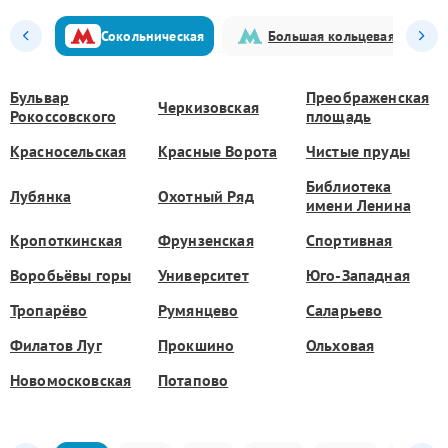
Сокольническая
Большая кольцевая
Бульвар
Преображенская
Черкизовская
Рокоссовского
площадь
Красносельская
Красные Ворота
Чистые пруды
Библиотека
Лубянка
Охотный Ряд
имени Ленина
Кропоткинская
Фрунзенская
Спортивная
Воробьёвы горы
Университет
Юго-Западная
Тропарёво
Румянцево
Саларьево
Филатов Луг
Прокшино
Ольховая
Новомосковская
Потапово