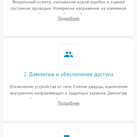
Визуальный осмотр, считывание кодов ошибок и оценка
состояния проводки. Измерение напряжения на клеммной
колодке. Анализ жалоб на проблемы с нагревом,
Подробнее
конвекцией, панелью управления или блокировкой дверцы.
2. Демонтаж и обеспечение доступа
Отключение устройства от сети. Снятие дверцы, извлечение
внутренних направляющих и защитных экранов. Демонтаж
задней или верхней панели для прямого доступа к
Подробнее
нагревательным элементам, плате и вентиляторам.