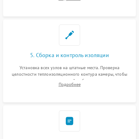
выгоревших реле, восстановление контактов и замена
уплотнителя.
5. Сборка и контроль изоляции
Установка всех узлов на штатные места. Проверка
целостности теплоизоляционного контура камеры, чтобы
исключить перегрев кухонной мебели и потерю тепла.
Подробнее
Надежная фиксация клемм и сборка корпуса шкафа.