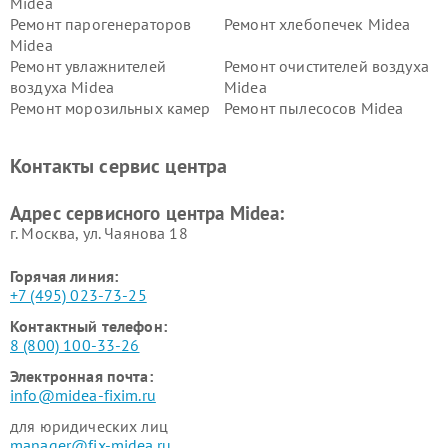
Midea
Ремонт парогенераторов
Ремонт хлебопечек Midea
Midea
Ремонт увлажнителей
Ремонт очистителей воздуха
воздуха Midea
Midea
Ремонт морозильных камер
Ремонт пылесосов Midea
Midea
Ремонт вертикальных
Ремонт обогревателей Midea
Контакты сервис центра
пылесосов Midea
Ремонт вытяжек Midea
Ремонт водонагревателей
Адрес сервисного центра Midea:
Midea
г. Москва, ул. Чаянова 18
Горячая линия:
+7 (495) 023-73-25
Контактный телефон:
8 (800) 100-33-26
Электронная почта:
info@midea-fixim.ru
для юридических лиц
manager@fix-midea.ru