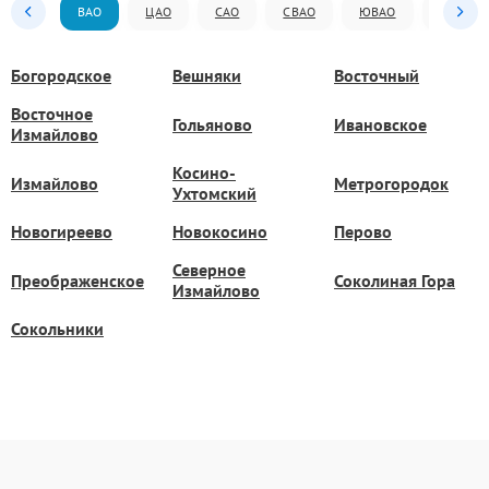
ВАО
ЦАО
САО
СВАО
ЮВАО
ЮАО
Богородское
Вешняки
Восточный
Восточное
Гольяново
Ивановское
Измайлово
Косино-
Измайлово
Метрогородок
Ухтомский
Новогиреево
Новокосино
Перово
Северное
Преображенское
Соколиная Гора
Измайлово
Сокольники