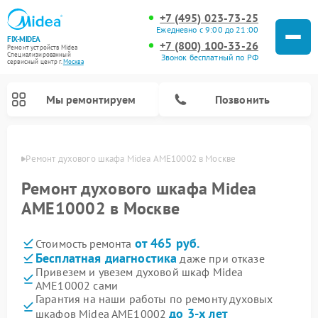
+7 (495) 023-73-25
Ежедневно с 9:00 до 21:00
FIX-MIDEA
+7 (800) 100-33-26
Ремонт устройств Midea
Специализированный
Звонок бесплатный по РФ
cервисный центр г.
Москва
Мы ремонтируем
Позвонить
оскве
Ремонт духового шкафа Midea AME10002 в Москве
Ремонт духового шкафа Midea
AME10002 в Москве
от 465 руб.
Стоимость ремонта
Бесплатная диагностика
даже при отказе
Привезем и увезем духовой шкаф Midea
AME10002 сами
Ремонт вертикальных пылесосов Midea
Ремонт варочных панелей Midea
Ремонт увлажнителей воздуха Midea
Ремонт морозильных камер Midea
Ремонт посудомоечных машин Midea
Ремонт очистителей воздуха Midea
Ремонт водонагревателей Midea
Ремонт роботов-пылесосов Midea
Ремонт стиральных машин Midea
Ремонт микроволновых печей Midea
Ремонт сушильных машин Midea
Гарантия на наши работы по ремонту духовых
до 3-х лет
шкафов Midea AME10002