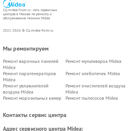
СЦ midea-fixim.ru - сеть сервисных
центров в Москве по ремонту и
обслуживанию техники Midea
2021-2026 © СЦ midea-fixim.ru
Мы ремонтируем
Ремонт варочных панелей
Ремонт мультиварок Midea
Midea
Ремонт парогенераторов
Ремонт хлебопечек Midea
Midea
Ремонт увлажнителей
Ремонт очистителей воздуха
воздуха Midea
Midea
Ремонт морозильных камер
Ремонт пылесосов Midea
Midea
Ремонт вертикальных
Ремонт обогревателей Midea
Контакты сервис центра
пылесосов Midea
Ремонт вытяжек Midea
Ремонт водонагревателей
Адрес сервисного центра Midea:
Midea