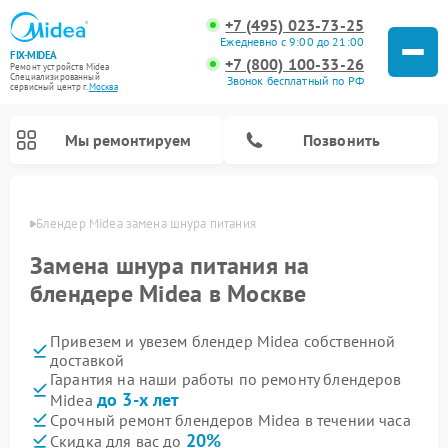
+7 (495) 023-73-25
Ежедневно с 9:00 до 21:00
FIX-MIDEA
+7 (800) 100-33-26
Ремонт устройств Midea
Специализированный
Звонок бесплатный по РФ
cервисный центр г.
Москва
Мы ремонтируем
Позвонить
оскве
Блендер Midea замена шнура питания
Замена шнура питания на
блендере Midea в Москве
Привезем и увезем блендер Midea собственной
доставкой
Гарантия на наши работы по ремонту блендеров
до 3-х лет
Midea
Ремонт вертикальных пылесосов Midea
Ремонт варочных панелей Midea
Ремонт увлажнителей воздуха Midea
Ремонт морозильных камер Midea
Ремонт роботов-пылесосов Midea
Ремонт стиральных машин Midea
Ремонт микроволновых печей Midea
Ремонт очистителей воздуха Midea
Ремонт водонагревателей Midea
Ремонт посудомоечных машин Midea
Ремонт сушильных машин Midea
Срочный ремонт блендеров Midea в течении часа
20%
Скидка для вас до