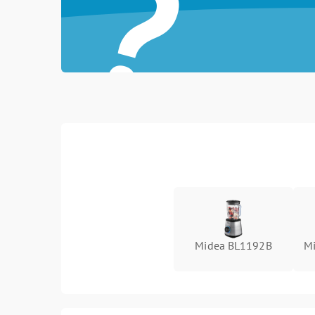
?
Midea BL1192B
M