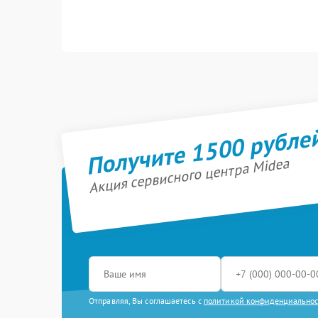
Получите 1500 рубле
Акция сервисного центра Midea
Отправляя, Вы соглашаетесь с
политикой конфиденциально