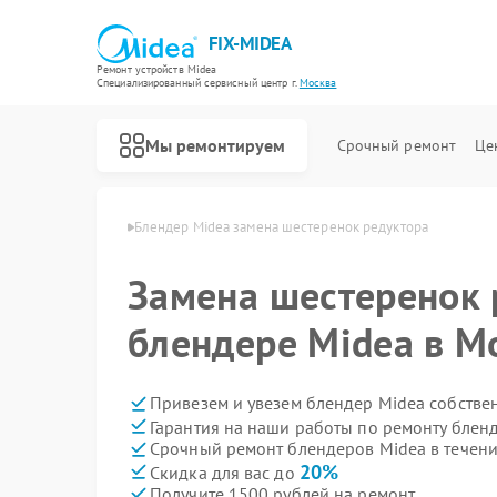
FIX-MIDEA
Ремонт устройств Midea
Специализированный cервисный центр г.
Москва
Мы ремонтируем
Срочный ремонт
Це
ров Midea в Москве
Блендер Midea замена шестеренок редуктора
Замена шестеренок 
блендере Midea в М
Привезем и увезем блендер Midea собстве
Гарантия на наши работы по ремонту блен
Срочный ремонт блендеров Midea в течени
20%
Скидка для вас до
Получите 1500 рублей на ремонт
Ремонт варочных панелей Midea
Ремонт парогенераторов Midea
Ремонт увлажнителей воздуха Midea
Ремонт очистителей воздуха Midea
Ремонт морозильных камер Midea
Ремонт вертикальных пылесосов Midea
Ремонт водонагревателей Midea
Ремонт роботов-пылесосов Midea
Ремонт стиральных машин Midea
Ремонт посудомоечных машин Midea
Ремонт микроволновых печей Midea
Ремонт кондиционеров Midea
Ремонт духовых шкафов Midea
Ремонт сушильных машин Midea