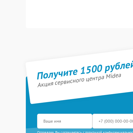
Получите 1500 рубле
Акция сервисного центра Midea
Отправляя, Вы соглашаетесь с
политикой конфиденциально