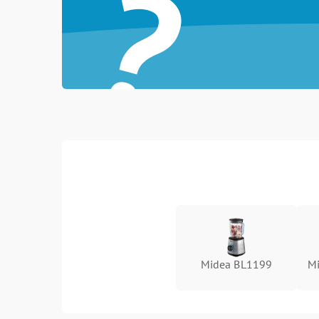
?
Midea BL1199
M